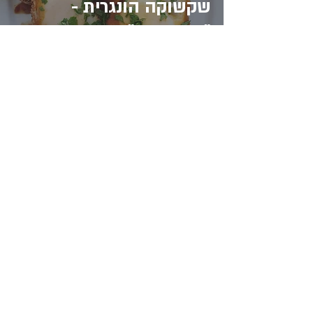
שקשוקה הונגרית -
"זאקוסקה"
אייל גרש
8 באוק׳ 2020
זמן קריאה 1 דקות
משקה קקאו עם מרשמלו
וקינמון