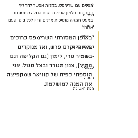
לחמים
מכינים עם שרימפס. בקלות אפשר להחליף 
בחתיכות סלמון אפוי. פרוסות החלה שמטוגנות 
בריאים
במעט חמאה מוסיפות מרקם עדין לכל ביס וטעם 
מתוקים
אלוהי. 
משקאות
באופן המסורתי השרימפס כרוכים 
במיונז וקרם פרש, ואז מנוקדים 
הפסקת קפה
בשמיר טרי, לימון (גם הקליפה וגם 
צמחוני
המיץ), צנון מגורד ובצל סגול. אני 
טבעוני
הוספתי כפית של קוויאר שמקפיצה 
פסטה
את המנה למושלמת.
מנות ראשונות