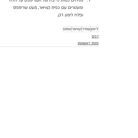
מניחים כמות נדיבה של השרימפס על חלה 
ומעטרים עם כפית קוויאר, מעט שרימפס 
ופלח לימון דק.
לימון
שמיר
קוויאר
טוסט
דגים
מנות ראשונות
פוסטים אחרונים
הצג הכול