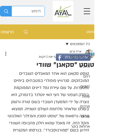
הרשמה
פוסט
כל המתכונים
אייל גרש
כל המתכונים
15 באוג׳ 2021
זמן קריאה 1 דקות
שיתוף בפייסבוק
טוסט "סקאגן" שוודי
מאפים
טוסט סקאגן הוא אחד המאכלים השבדים 
דגים
המובהקים. סנדוויץ פופולרי במטבחים ביתיים 
רטבים
ומסעדות. על שם עיירת נמל דייגים הממוקמת 
בחלק הצפוני של חצי האי יוטלנד בדנמרק, היא 
עוגות
נוצרה על ידי המסעדן השבדי בשם טורה ורטמן 
מרקים
בשנים שלאחר מלחמת העולם השנייה. תמצאו 
הרבה גרסאות של ״טוסט הסכין והמזלג״ האלגנטי 
עוגיות
והקל הזה. זה מאכל שהוא חלק מהבופה השוודי 
ארוחות בוקר
הידוע בשם ״סמורגוסבורד״. בגרסתו המקורית 